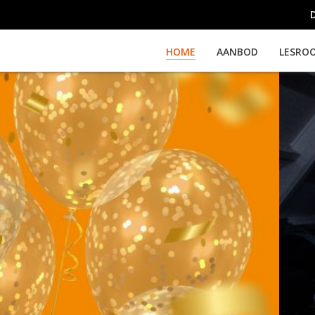
HOME
AANBOD
LESRO
nter uitproberen? Doe
les.