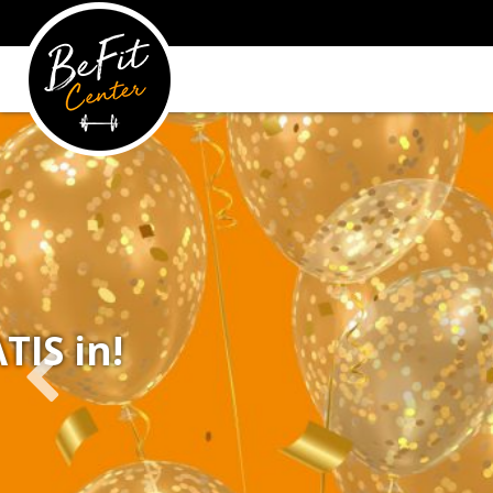
Be Fit Ce
een proef
YES DAT WIL IK!