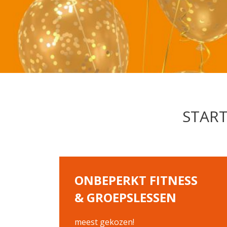
START
ONBEPERKT FITNESS
& GROEPSLESSEN
meest gekozen!